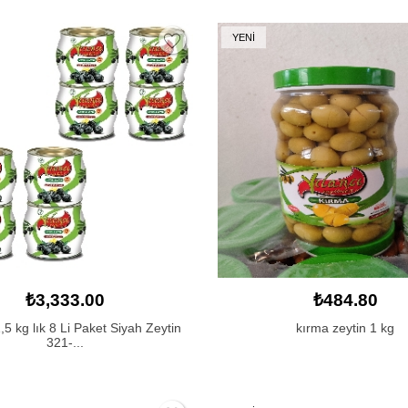
YENİ
₺3,333.00
₺484.80
5 kg lık 8 Li Paket Siyah Zeytin
kırma zeytin 1 kg
321-...