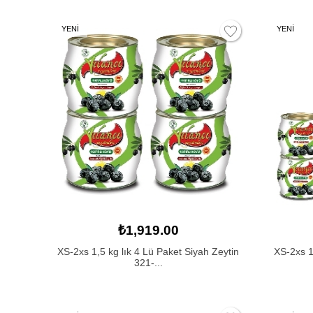
YENİ
YENİ
₺1,919.00
XS-2xs 1,5 kg lık 4 Lü Paket Siyah Zeytin
XS-2xs 1,
321-...