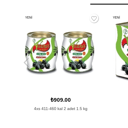
YENİ
YENİ
₺1,414.00
4xs 411-460 kal 10 kg
4xs