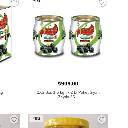
YENİ
₺909.00
kg
2XS-3xs 1,5 kg lık 2 Li Paket Siyah
Zeytin 35...
YENİ