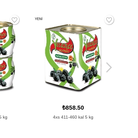
YENİ
YEN
₺1,616.00
kova 2XS-3xs 10 KG Siyah Zeytin 351-
380 dane