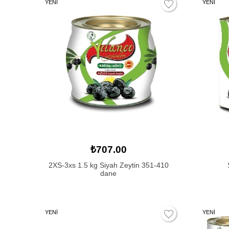
YENİ
YENİ
₺707.00
2XS-3xs 1.5 kg Siyah Zeytin 351-410
dane
YENİ
YENİ