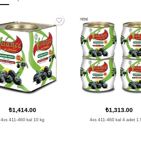
YENİ
₺1,313.00
₺858.50
 411-460 kal 4 adet 1.5 kg
4xs 411-460 kal 5 kg