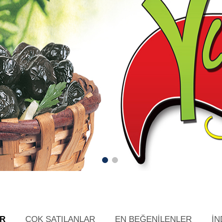
ER
ÇOK SATILANLAR
EN BEĞENİLENLER
İN