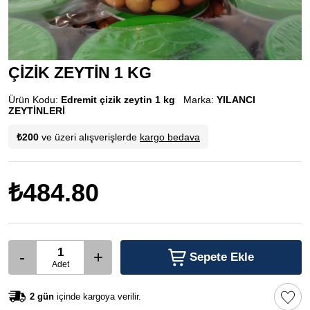
ÇİZİK ZEYTİN 1 KG
Ürün Kodu:
Edremit çizik zeytin 1 kg
Marka:
YILANCI
ZEYTİNLERİ
₺200
ve üzeri alışverişlerde
kargo bedava
₺484.80
-
+
Sepete Ekle
Adet
2 gün
içinde kargoya verilir.